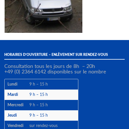
HORAIRES D’OUVERTURE – ENLÈVEMENT SUR RENDEZ-VOUS
Consultation tous les jours de 8h – 20h
+49 (0) 2364 6142 disponibles sur le nombre
Lundi
9 h – 15 h
Mardi
9 h – 15 h
Mercredi
9 h – 15 h
Jeudi
9 h – 15 h
Vendredi
sur rendez-vous