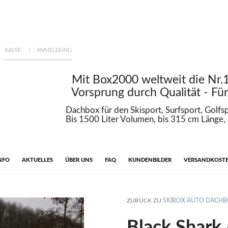
KASSE
ANMELDUNG
Mit Box2000 weltweit die Nr.1 für
Vorsprung durch Qualität - Für Ihr
Dachbox für den Skisport, Surfsport, Golfsport, 
Bis 1500 Liter Volumen, bis 315 cm Länge, ab 2
NFO
AKTUELLES
ÜBER UNS
FAQ
KUNDENBILDER
VERSANDKOST
ZURÜCK ZU
SKIBOX AUTO DACH
Black Shark