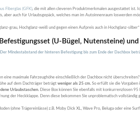
us Fiberglas (GFK)
, die mit allen cleveren Produktmerkmalen ausgestattet ist. 
s, aber auch für Urlaubsgepäck, welches man im Autoinnenraum loswerden möc
anz-grau, Hochglanz-weiß und gegen einen Aufpreis auch in Hochglanz-silber* e
 Befestigungsset (U-Bügel, Nutensteine) un
. Der Mindestabstand der hinteren Befestigung bis zum Ende der Dachbox bet
n eine maximale Fahrzeughöhe einschließlich der Dachbox nicht überschreiten? 
höhe auf dem Dachträger beträgt
weniger als 25 cm.
So erfüllt sie die Vorgaben
edene Urlaubstaschen
. Diese Box können Sie ebenfalls mit konkurrenzlosen 95 
ffnung der Heckklappe. Denn diese bekommen Sie unproblematisch vollständig g
den (ohne Trägereinlässe) z.B. Moby Dick XL, Wave Pro, Beluga oder eine Surf