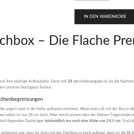
IN DEN WARENKORB
hbox – Die Flache Pr
rch ihre niedrige Aufbauhöhe. Denn mit
28 cm
Höhenangabe ist sie die flachst
 allen unseren Hochglanz-Farben.
ür Höhenbegrenzungen
 die ungern weit in die Höhe aufbauen möchten. Wenn man z.B. mit der Box in di
box selbst ist nur 28 cm hoch. Aber durch unsere Idee der kleinen Trägereinlä
Dach liegenden Dachträger
letztendlich nur noch eine Höhe von 24,5 cm
. Und d
e gehemmt war, dass Ihr Auto mit der Dachbox zu hoch aufbaut, dann ist die B