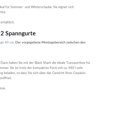
Ideal für Sommer- und Winterurlaube. Sie eignet sich
hte.
rhältlich.
d 2 Spanngurte
rägt 40 cm
.
Der vorgegebene Montagebereich zwischen den
Dann haben Sie mit der Black Shark die ideale Transportbox für
 immer. Sie ist trotz der kompakten Form mit ca. 480 l sehr
kg beladen, so dass Sie sich über das Gewicht Ihres Gepäcks
eöffnet.
box.