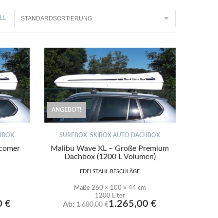
LL
ANGEBOT!
HBOX
SURFBOX
,
SKIBOX AUTO DACHBOX
comer
Malibu Wave XL – Große Premium
Dachbox (1200 L Volumen)
EDELSTAHL BESCHLÄGE
Maße 260 × 100 × 44 cm
1200 Liter
0
€
1.265,00
€
Ab:
1.680,00
€