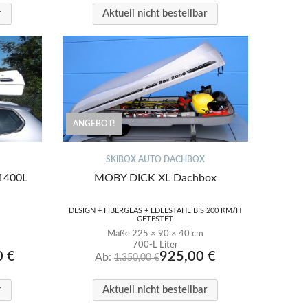
r
Aktuell nicht bestellbar
ANGEBOT!
SKIBOX AUTO DACHBOX
1400L
MOBY DICK XL Dachbox
DESIGN + FIBERGLAS + EDELSTAHL BIS 200 KM/H
GETESTET
Maße 225 × 90 × 40 cm
700-L Liter
0
€
925,00
€
Ab:
1.350,00
€
r
Aktuell nicht bestellbar