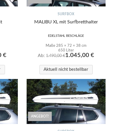
SURFBOX
it
MALIBU XL mit Surfbretthalter
EDELSTAHL BESCHLÄGE
Maße 285 × 72 × 38 cm
650 Liter
0
€
1.045,00
€
Ab:
1.490,00
€
r
Aktuell nicht bestellbar
ANGEBOT!