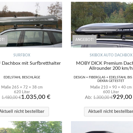
T!
ANGEBOT!
SURFBOX
SKIBOX AUTO DACHBOX
Dachbox mit Surfbretthalter
MOBY DICK Premium Dac
Allrounder 200 km/h
EDELSTAHL BESCHLÄGE
DESIGN + FIBERGLAS + EDELSTAHL BIS
DEKRA GETESTET
Maße 265 × 72 × 38 cm
Maße 210 × 90 × 40 cm
620 Liter
600 Liter
1.035,00
€
929,0
:
Ab:
1.480,00
€
1.300,00
€
Aktuell nicht bestellbar
Aktuell nicht bestellba