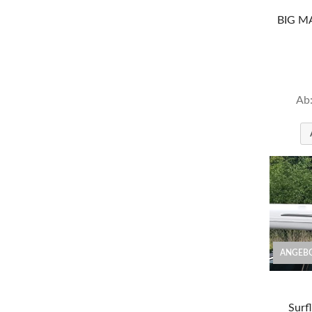
BIG MA
Ab
ANGEBO
Surf