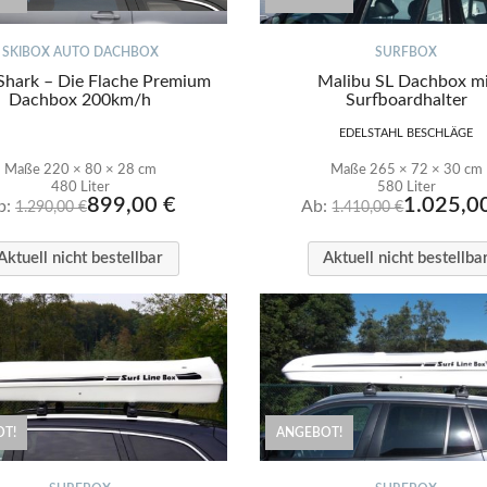
SKIBOX AUTO DACHBOX
SURFBOX
Shark – Die Flache Premium
Malibu SL Dachbox m
Dachbox 200km/h
Surfboardhalter
EDELSTAHL BESCHLÄGE
Maße 220 × 80 × 28 cm
Maße 265 × 72 × 30 cm
480 Liter
580 Liter
899,00
€
1.025,0
b:
Ab:
1.290,00
€
1.410,00
€
Aktuell nicht bestellbar
Aktuell nicht bestellba
T!
ANGEBOT!