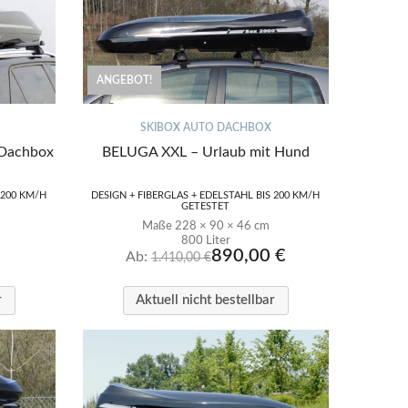
ANGEBOT!
SKIBOX AUTO DACHBOX
Dachbox
BELUGA XXL – Urlaub mit Hund
 200 KM/H
DESIGN + FIBERGLAS + EDELSTAHL BIS 200 KM/H
GETESTET
Maße 228 × 90 × 46 cm
800 Liter
890,00
€
Ab:
1.410,00
€
r
Aktuell nicht bestellbar