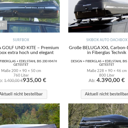
T!
SURFBOX
SKIBOX AUTO DACHBOX
 GOLF UND KITE – Premium
Große BELUGA XXL Carbon-
ox extra hoch und elegant
in Fiberglas Technik
 FIBERGLAS + EDELSTAHL BIS 200 KM/H
DESIGN + FIBERGLAS + EDELSTAHL BIS
GETESTET
GETESTET
Maße 200 × 90 × 50 cm
Maße 228 × 90 × 46 cm
760 Liter
800 Liter
935,00
€
4.390,00
€
b:
Ab:
1.400,00
€
Aktuell nicht bestellbar
Aktuell nicht bestellba