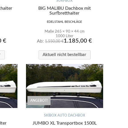
SURFBOX
halter
BIG MALIBU Dachbox mit
Surfbretthalter
EDELSTAHL BESCHLÄGE
Maße 265 × 90 × 44 cm
1000 Liter
0
€
1.185,00
€
Ab:
1.550,00
€
r
Aktuell nicht bestellbar
ANGEBOT!
SKIBOX AUTO DACHBOX
lter
JUMBO XL Transportbox 1500L