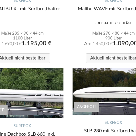
SURFBOX
SURFBOX
LIBU XL mit Surfbretthalter
Malibu WAVE mit Surfbrett
EDELSTAHL BESCHLÄGE
Maße 285 × 90 × 44 cm
Maße 270 × 80 × 44 cm
1100 Liter
900 Liter
1.195,00
€
1.090,0
:
Ab:
1.690,00
€
1.450,00
€
Aktuell nicht bestellbar
Aktuell nicht bestellba
ANGEBOT!
T!
SURFBOX
SURFBOX
SLB 280 mit Surfbrettha
line Dachbox SLB 660 inkl.