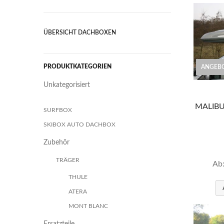
ÜBERSICHT DACHBOXEN
PRODUKTKATEGORIEN
ANGEBO
Unkategorisiert
MALIBU 
SURFBOX
SKIBOX AUTO DACHBOX
Zubehör
TRÄGER
Ab
THULE
ATERA
MONT BLANC
Ersatzteile