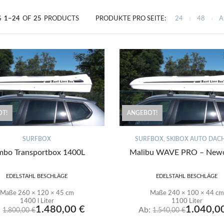
G
1–24
OF
25
PRODUCTS
PRODUKTE PRO SEITE:
24
48
A
|
|
T!
ANGEBOT!
SURFBOX
SURFBOX
,
SKIBOX AUTO DAC
mbo Transportbox 1400L
Malibu WAVE PRO – New
EDELSTAHL BESCHLÄGE
EDELSTAHL BESCHLÄGE
Maße 260 × 120 × 45 cm
Maße 240 × 100 × 44 cm
1400 l Liter
1100 Liter
1.480,00
€
1.040,0
:
Ab:
1.800,00
€
1.540,00
€