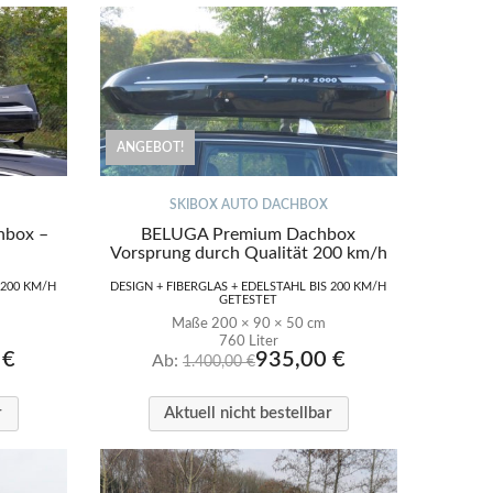
ANGEBOT!
SKIBOX AUTO DACHBOX
hbox –
BELUGA Premium Dachbox
Vorsprung durch Qualität 200 km/h
 200 KM/H
DESIGN + FIBERGLAS + EDELSTAHL BIS 200 KM/H
GETESTET
Maße 200 × 90 × 50 cm
760 Liter
0
€
935,00
€
Ab:
1.400,00
€
r
Aktuell nicht bestellbar