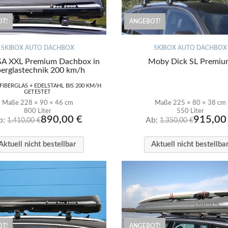
T!
ANGEBOT!
SKIBOX AUTO DACHBOX
SKIBOX AUTO DACHBOX
A XXL Premium Dachbox in
Moby Dick SL Premi
berglastechnik 200 km/h
 FIBERGLAS + EDELSTAHL BIS 200 KM/H
GETESTET
Maße 228 × 90 × 46 cm
Maße 225 × 80 × 38 cm
800 Liter
550 Liter
890,00
€
915,0
b:
Ab:
1.410,00
€
1.350,00
€
Aktuell nicht bestellbar
Aktuell nicht bestellba
T!
ANGEBOT!