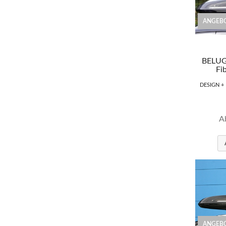
ANGEBO
BELUG
Fi
DESIGN +
A
ANGEBO