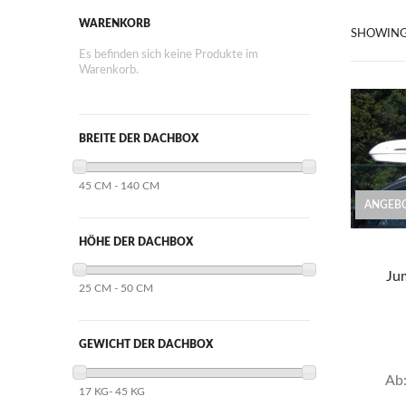
WARENKORB
SHOWIN
Es befinden sich keine Produkte im
Warenkorb.
BREITE DER DACHBOX
45 CM - 140 CM
ANGEBO
HÖHE DER DACHBOX
Ju
25 CM - 50 CM
GEWICHT DER DACHBOX
Ab
17 KG- 45 KG