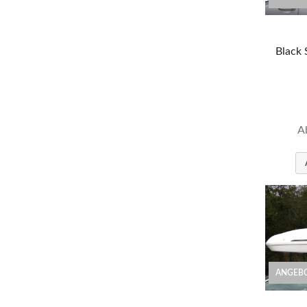
Black 
A
ANGEBO