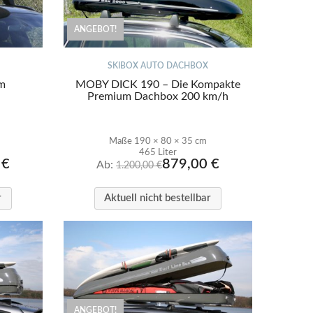
ANGEBOT!
SKIBOX AUTO DACHBOX
um
MOBY DICK 190 – Die Kompakte
Premium Dachbox 200 km/h
Maße 190 × 80 × 35 cm
465 Liter
0
€
879,00
€
Ab:
1.200,00
€
r
Aktuell nicht bestellbar
ANGEBOT!