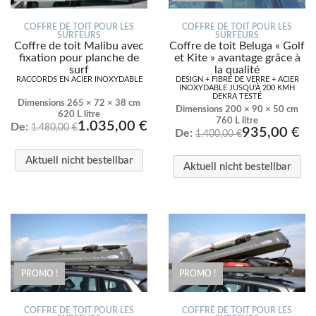
COFFRE DE TOIT POUR LES
COFFRE DE TOIT POUR LES
SURFEURS
SURFEURS
Coffre de toit Malibu avec
Coffre de toit Beluga « Golf
fixation pour planche de
et Kite » avantage grâce à
surf
la qualité
RACCORDS EN ACIER INOXYDABLE
DESIGN + FIBRE DE VERRE + ACIER
INOXYDABLE JUSQU'À 200 KMH
DEKRA TESTÉ
Dimensions 265 × 72 × 38 cm
Dimensions 200 × 90 × 50 cm
620 L litre
760 L litre
1.035,00
€
De:
1.480,00
€
935,00
€
De:
1.400,00
€
Aktuell nicht bestellbar
Aktuell nicht bestellbar
PROMO !
PROMO !
COFFRE DE TOIT POUR LES
COFFRE DE TOIT POUR LES