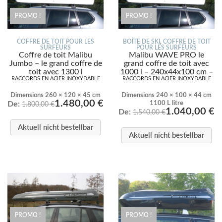
PROMO !
PROMO !
COFFRE DE TOIT POUR LES
BOÎTE DE SKI
,
COFFRE DE TOIT
SURFEURS
POUR LES SURFEURS
Coffre de toit Malibu
Malibu WAVE PRO le
Jumbo – le grand coffre de
grand coffre de toit avec
toit avec 1300 l
1000 l – 240x44x100 cm –
RACCORDS EN ACIER INOXYDABLE
RACCORDS EN ACIER INOXYDABLE
NOUVEAU!
Dimensions 260 × 120 × 45 cm
Dimensions 240 × 100 × 44 cm
1.480,00
€
De:
1100 L litre
1.800,00
€
1.040,00
€
De:
1.540,00
€
Aktuell nicht bestellbar
Aktuell nicht bestellbar
PROMO !
PROMO !