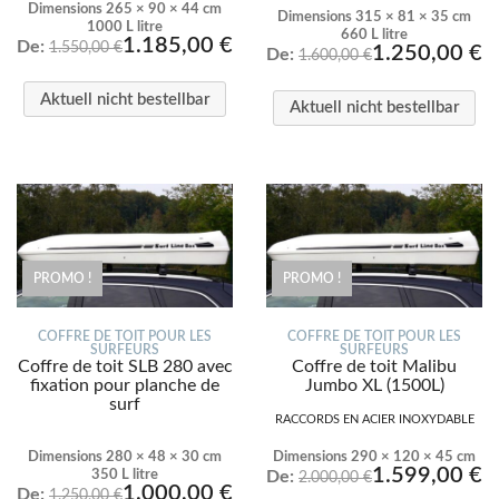
Dimensions 265 × 90 × 44 cm
Dimensions 315 × 81 × 35 cm
1000 L litre
660 L litre
1.185,00
€
De:
1.550,00
€
1.250,00
€
De:
1.600,00
€
Aktuell nicht bestellbar
Aktuell nicht bestellbar
PROMO !
PROMO !
COFFRE DE TOIT POUR LES
COFFRE DE TOIT POUR LES
SURFEURS
SURFEURS
Coffre de toit SLB 280 avec
Coffre de toit Malibu
fixation pour planche de
Jumbo XL (1500L)
surf
RACCORDS EN ACIER INOXYDABLE
Dimensions 280 × 48 × 30 cm
Dimensions 290 × 120 × 45 cm
1.599,00
€
350 L litre
De:
2.000,00
€
1.000,00
€
De:
1.250,00
€