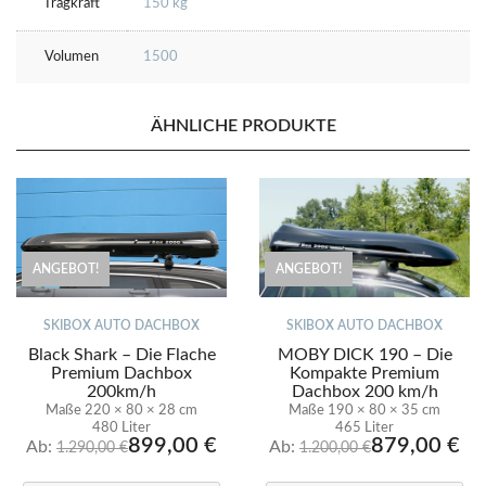
Tragkraft
150 kg
Volumen
1500
ÄHNLICHE PRODUKTE
ANGEBOT!
ANGEBOT!
SKIBOX AUTO DACHBOX
SKIBOX AUTO DACHBOX
Black Shark – Die Flache
MOBY DICK 190 – Die
Premium Dachbox
Kompakte Premium
200km/h
Dachbox 200 km/h
Maße 220 × 80 × 28 cm
Maße 190 × 80 × 35 cm
220 × 80 × 28 cm
190 × 80 × 35 cm
480 Liter
465 Liter
899,00
€
879,00
€
Ab:
Ab:
1.290,00
€
1.200,00
€