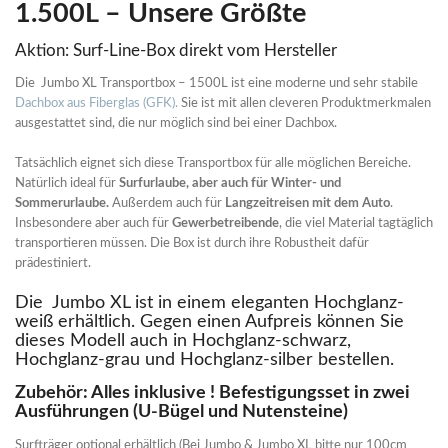
1.500L – Unsere Größte
Aktion: Surf-Line-Box direkt vom Hersteller
Die Jumbo XL Transportbox – 1500L ist eine moderne und sehr stabile
Dachbox aus Fiberglas (GFK).
Sie ist mit allen cleveren Produktmerkmalen
ausgestattet sind, die nur möglich sind bei einer Dachbox.
Tatsächlich eignet sich diese Transportbox für alle möglichen Bereiche.
Natürlich ideal für
Surfurlaube, aber auch für Winter- und
Sommerurlaube.
Außerdem auch für
Langzeitreisen mit dem Auto
.
Insbesondere aber auch für
Gewerbetreibende
, die viel Material tagtäglich
transportieren müssen. Die Box ist durch ihre Robustheit dafür
prädestiniert.
Die Jumbo XL ist in einem eleganten Hochglanz-
weiß erhältlich. Gegen einen Aufpreis können Sie
dieses Modell auch in Hochglanz-schwarz,
Hochglanz-grau und Hochglanz-silber bestellen.
Zubehör: Alles inklusive ! Befestigungsset in zwei
Ausführungen (U-Bügel und Nutensteine)
Surfträger optional erhältlich (Bei Jumbo & Jumbo XL bitte nur 100cm