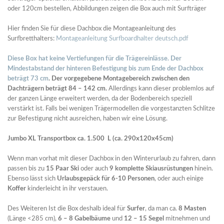
oder 120cm bestellen, Abbildungen zeigen die Box auch mit Surfträger
Hier finden Sie für diese Dachbox die Montageanleitung des
Surfbretthalters:
Montageanleitung Surfboardhalter deutsch.pdf
Diese Box hat keine Vertiefungen für die Trägereinlässe. Der
Mindestabstand der hinteren Befestigung bis zum Ende der Dachbox
beträgt 73 cm
.
Der vorgegebene Montagebereich zwischen den
Dachträgern beträgt 84 – 142 cm.
Allerdings kann dieser problemlos auf
der ganzen Länge erweitert werden, da der Bodenbereich speziell
verstärkt ist. Falls bei wenigen Trägermodellen die vorgestanzten Schlitze
zur Befestigung nicht ausreichen, haben wir eine Lösung.
Jumbo XL Transportbox ca. 1.500 L (ca. 290x120x45cm)
Wenn man vorhat mit dieser Dachbox in den Winterurlaub zu fahren, dann
passen bis zu
15 Paar Ski
oder auch
9 komplette Skiausrüstungen
hinein.
Ebenso lässt sich
Urlaubsgepäck für 6-10 Personen
, oder auch einige
Koffer
kinderleicht in ihr verstauen.
Des Weiteren Ist die Box deshalb ideal für
Surfer
, da man ca.
8 Masten
(Länge <285 cm),
6 – 8 Gabelbäume
und
12 – 15 Segel
mitnehmen und