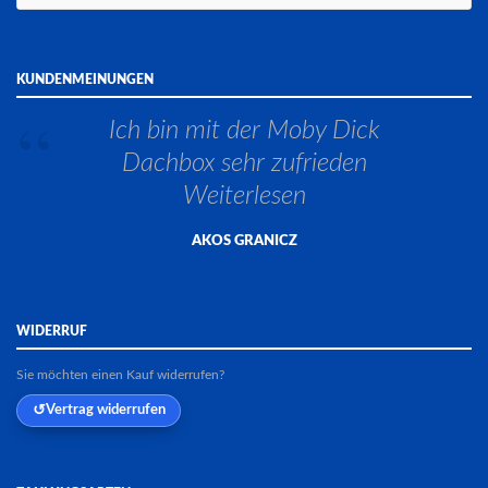
KUNDENMEINUNGEN
st.
Ich bin mit der Moby Dick
S
rlesen
Dachbox sehr zufrieden
Weiterlesen
AKOS GRANICZ
WIDERRUF
Sie möchten einen Kauf widerrufen?
Vertrag widerrufen