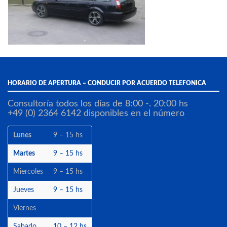
HORARIO DE APERTURA – CONDUCIR POR ACUERDO TELEFONICA
Consultoría todos los días de 8:00 -. 20:00 hs
+49 (0) 2364 6142 disponibles en el número
Lunes
9 – 15 hs
Martes
9 – 15 hs
Miercoles
9 – 15 hs
Jueves
9 – 15 hs
Viernes
Sabado
10 – 12 hs