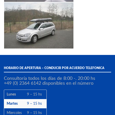
HORARIO DE APERTURA – CONDUCIR POR ACUERDO TELEFONICA
Consultoría todos los días de 8:00 -. 20:00 hs
+49 (0) 2364 6142 disponibles en el número
Lunes
9 – 15 hs
Martes
9 – 15 hs
Miercoles
9 – 15 hs