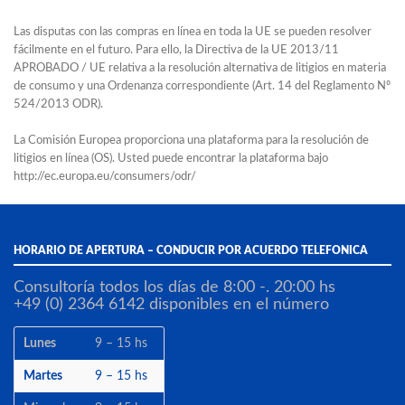
Las disputas con
las compras en línea
en toda la UE
se pueden resolver
fácilmente
en el futuro.
Para ello, la
Directiva de la UE
2013/11
APROBADO
/ UE
relativa a la resolución
alternativa de litigios
en materia
de consumo
y
una
Ordenanza
correspondiente (
Art.
14 del
Reglamento Nº
524/2013
ODR
).
La Comisión Europea
proporciona
una plataforma
para la resolución
de
litigios en línea
(
OS
).
Usted puede encontrar la
plataforma bajo
http://ec.europa.eu/consumers/odr/
HORARIO DE APERTURA – CONDUCIR POR ACUERDO TELEFONICA
Consultoría todos los días de 8:00 -. 20:00 hs
+49 (0) 2364 6142 disponibles en el número
Lunes
9 – 15 hs
Martes
9 – 15 hs