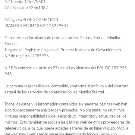
N.º Cuenta 125279501
Cód. Bancario 42861387
Código Swift GENODEM1BOB
IBAN DE59428613870125279501
Gerentes con facultades de representación: Dariusz Sterzel, Monika
Sterzel
Juzgado de Registro: Juzgado de Primera Instancia de Gelsenkirchen
N.º de registro: HRB5976
N.º IVA conforme al artículo 27a de la Ley alemana del IVA: DE 157 955
948
La persona responsable del contenido, conforme al artículo 6 del contrato
estatal de los servicios de comunicación, es Monika Sterzel.
Todos los datos y la información contenidos en nuestras páginas web han
sido cuidadosamente analizados y probados. No obstante, no asumimos
ninguna responsabilidad sobre la exactitud, integridad y actualidad de los
mismos. Esto también se aplica a las páginas web de otros proveedores de
teleservicios, a los que puede acceder a través de un hipervínculo. Mobila
Verwaltungs GmbH (
en lo sucesivo denominado
Mobila
GmbH
) no