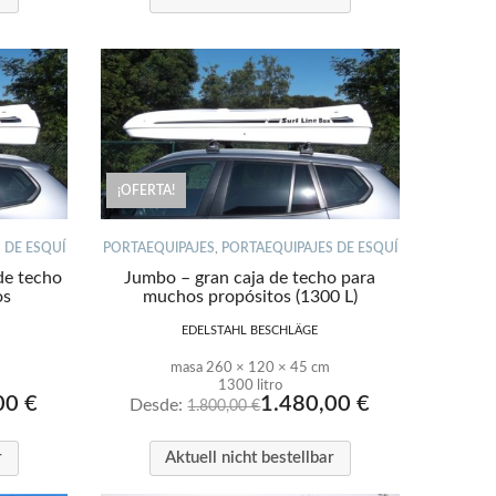
¡OFERTA!
 DE ESQUÍ
PORTAEQUIPAJES
,
PORTAEQUIPAJES DE ESQUÍ
de techo
Jumbo – gran caja de techo para
os
muchos propósitos (1300 L)
EDELSTAHL BESCHLÄGE
masa 260 × 120 × 45 cm
1300 litro
,00
€
1.480,00
€
Desde:
1.800,00
€
r
Aktuell nicht bestellbar