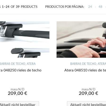
G
1–24
OF
39
PRODUCTS
PRODUCTOS POR PÁGINA:
24
48
|
|
BARRAS DE TECHO
,
ATERA
BARRAS DE TECHO
,
ATER
ra 048250 rieles de techo
Atera 048510 rieles de t
masa N/D
masa N/D
209,00
€
209,00
€
Aktuell nicht bestellbar
Aktuell nicht bestellba