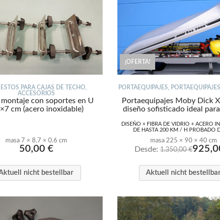
¡OFERTA!
ESTOS PARA CAJAS DE TECHO
,
PORTAEQUIPAJES
,
PORTAEQUIPAJES
ACCESORIOS
e montaje con soportes en U
Portaequipajes Moby Dick X
×7 cm (acero inoxidable)
diseño sofisticado ideal pa
DISEÑO + FIBRA DE VIDRIO + ACERO I
DE HASTA 200 KM / H PROBADO 
masa 7 × 8.7 × 0.6 cm
masa 225 × 90 × 40 cm
50,00
€
925,
Desde:
1.350,00
€
Aktuell nicht bestellbar
Aktuell nicht bestellba