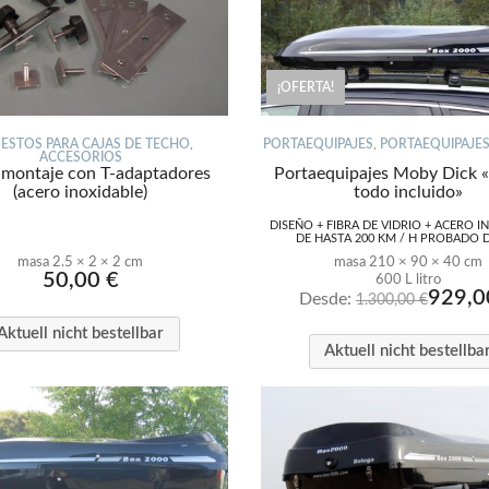
¡OFERTA!
ESTOS PARA CAJAS DE TECHO
,
PORTAEQUIPAJES
,
PORTAEQUIPAJES
ACCESORIOS
 montaje con T-adaptadores
Portaequipajes Moby Dick 
(acero inoxidable)
todo incluido»
DISEÑO + FIBRA DE VIDRIO + ACERO I
DE HASTA 200 KM / H PROBADO 
masa 2.5 × 2 × 2 cm
masa 210 × 90 × 40 cm
50,00
€
600 L litro
929,
Desde:
1.300,00
€
Aktuell nicht bestellbar
Aktuell nicht bestellba