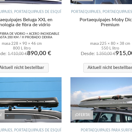
IPAJES
,
PORTAEQUIPAJES DE ESQUÍ
PORTAEQUIPAJES
,
PORTAEQUIPAJES
aequipajes Beluga XXL en
Portaequipajes Moby Dic
nología de fibra de vidrio
Premium
 FIBRA DE VIDRIO + ACERO INOXIDABLE
ASTA 200 KM / H PROBADO DEKRA
masa 228 × 90 × 46 cm
masa 225 × 80 × 38 cm
800 L litro
550 L litro
890,00
€
915,
de:
Desde:
1.410,00
€
1.350,00
€
Aktuell nicht bestellbar
Aktuell nicht bestellba
!
¡OFERTA!
IPAJES
,
PORTAEQUIPAJES DE ESQUÍ
PORTAEQUIPAJES PARA SURFI