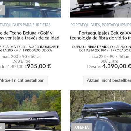
!
TAEQUIPAJES PARA SURFISTAS
PORTAEQUIPAJES
,
PORTAEQUIPAJES
e de Techo Beluga «Golf y
Portaequipajes Beluga X
» ventaja a través de calidad
tecnología de fibra de vidrio 
 FIBRA DE VIDRIO + ACERO INOXIDABLE
DISEÑO + FIBRA DE VIDRIO + ACERO I
ASTA 200 KM / H PROBADO DEKRA
DE HASTA 200 KM / H PROBADO 
masa 200 × 90 × 50 cm
masa 228 × 90 × 46 cm
760 L litro
800 L litro
935,00
€
4.390,00
de:
Desde:
1.400,00
€
Aktuell nicht bestellbar
Aktuell nicht bestellba
!
¡OFERTA!