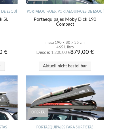
 DE ESQUÍ
PORTAEQUIPAJES
,
PORTAEQUIPAJES DE ESQUÍ
k SL
Portaequipajes Moby Dick 190
Compact
masa 190 × 80 × 35 cm
465 L litro
00
€
879,00
€
Desde:
1.200,00
€
r
Aktuell nicht bestellbar
¡OFERTA!
STAS
PORTAEQUIPAJES PARA SURFISTAS