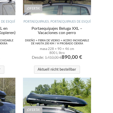
¡OFERTA!
 DE ESQUÍ
PORTAEQUIPAJES
,
PORTAEQUIPAJES DE ESQUÍ
XL en
Portaequipajes Beluga XXL –
(Kopieren)
Vacaciones con perro
NOXIDABLE
DISEÑO + FIBRA DE VIDRIO + ACERO INOXIDABLE
DEKRA
DE HASTA 200 KM / H PROBADO DEKRA
masa 228 × 90 × 46 cm
800 L litro
€
890,00
€
Desde:
1.410,00
€
r
Aktuell nicht bestellbar
¡OFERTA!