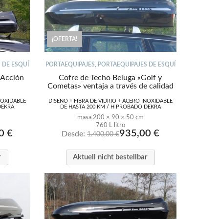
¡OFERTA!
 DE ESQUÍ
PORTAEQUIPAJES
,
PORTAEQUIPAJES DE ESQUÍ
«Acción
Cofre de Techo Beluga «Golf y
Cometas» ventaja a través de calidad
NOXIDABLE
DISEÑO + FIBRA DE VIDRIO + ACERO INOXIDABLE
DEKRA
DE HASTA 200 KM / H PROBADO DEKRA
masa 200 × 90 × 50 cm
760 L litro
00
€
935,00
€
Desde:
1.400,00
€
r
Aktuell nicht bestellbar