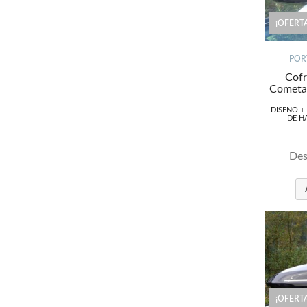
¡OFERTA
POR
Cofr
Cometas
DISEÑO +
DE H
Des
¡OFERTA