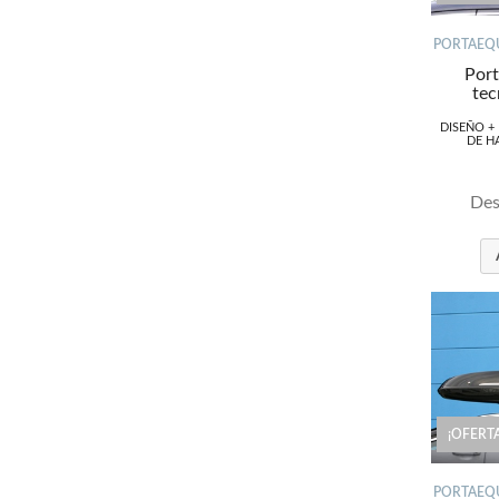
PORTAEQU
Port
tec
DISEÑO +
DE H
Des
¡OFERTA
PORTAEQU