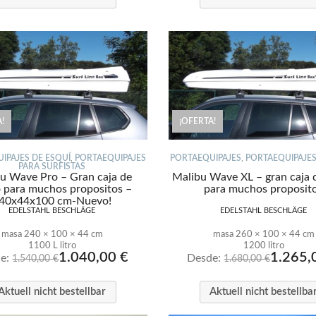
!
¡OFERTA!
IPAJES DE ESQUÍ
,
PORTAEQUIPAJES
PORTAEQUIPAJES
,
PORTAEQUIPAJES
PARA SURFISTAS
u Wave Pro – Gran caja de
Malibu Wave XL – gran caja 
 para muchos propositos –
para muchos proposit
40x44x100 cm-Nuevo!
EDELSTAHL BESCHLÄGE
EDELSTAHL BESCHLÄGE
masa 240 × 100 × 44 cm
masa 260 × 100 × 44 cm
1100 L litro
1200 litro
1.040,00
€
1.265
de:
Desde:
1.540,00
€
1.680,00
€
Aktuell nicht bestellbar
Aktuell nicht bestellba