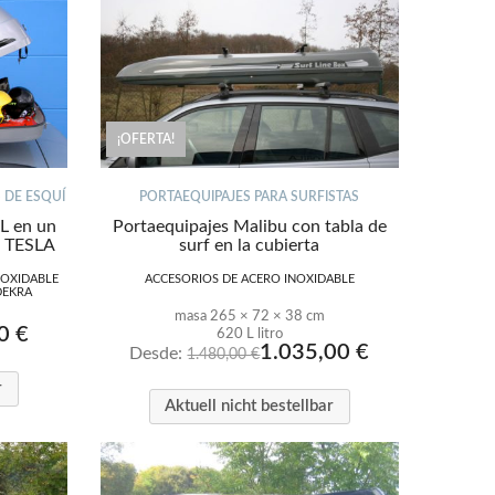
¡OFERTA!
 DE ESQUÍ
PORTAEQUIPAJES PARA SURFISTAS
L en un
Portaequipajes Malibu con tabla de
ra TESLA
surf en la cubierta
NOXIDABLE
ACCESORIOS DE ACERO INOXIDABLE
DEKRA
masa 265 × 72 × 38 cm
00
€
620 L litro
1.035,00
€
Desde:
1.480,00
€
r
Aktuell nicht bestellbar