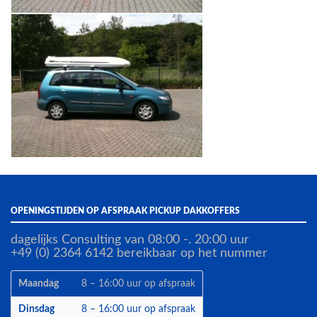
OPENINGSTIJDEN OP AFSPRAAK PICKUP DAKKOFFERS
dagelijks Consulting van 08:00 -. 20:00 uur
+49 (0) 2364 6142 bereikbaar op het nummer
Maandag
8 – 16:00 uur op afspraak
Dinsdag
8 – 16:00 uur op afspraak